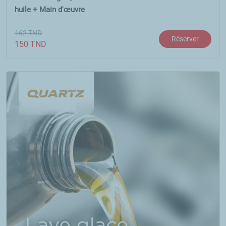
huile + Main d'œuvre
162
TND
Réserver
150
TND