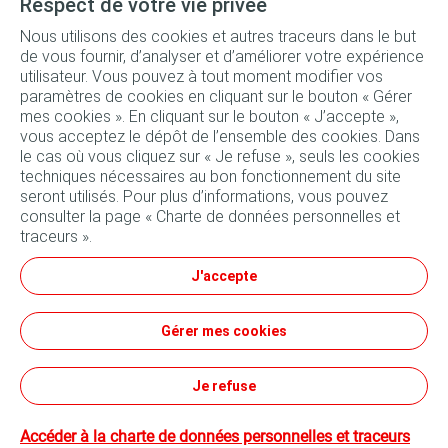
Respect de votre vie privée
Nous utilisons des cookies et autres traceurs dans le but
Forfait vidange Quartz 7000 10W-40 bidon 4L + Filtre à
de vous fournir, d’analyser et d’améliorer votre expérience
huile + Main d'œuvre
utilisateur. Vous pouvez à tout moment modifier vos
paramètres de cookies en cliquant sur le bouton « Gérer
161
TND
mes cookies ». En cliquant sur le bouton « J’accepte »,
Réserver
140
TND
vous acceptez le dépôt de l’ensemble des cookies. Dans
le cas où vous cliquez sur « Je refuse », seuls les cookies
techniques nécessaires au bon fonctionnement du site
seront utilisés. Pour plus d’informations, vous pouvez
consulter la page « Charte de données personnelles et
traceurs ».
Suivez-nous
J'accepte
Conditions générales d'utilisation
Gérer mes cookies
Données personnelles et cookies
Tous nos sites
Conditions générales de vente
Je refuse
Accéder à la charte de données personnelles et traceurs
©TotalEnergies - 2023